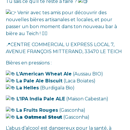
Tu sais ce qu’il te reste à faire ?
Venir avec tes amis pour découvrir des
nouvelles bières artisanales et locales, et pour
passer un bon moment dans ton nouveau bar à
bière au Teich ! 👌🏼
📍CENTRE COMMERCIAL U EXPRESS LOCAL 7,
AVENUE FRANÇOIS MITTERAND, 33470 LE TEICH
Bières en pressions :
L’American Wheat Ale
(Aussau BIO)
La Pale Ale Biscuit
(Laca Boïates)
La Helles
(Burdigala Bio)
L’IPA India Pale ALE
(Maison Cabestan)
La Fruits Rouges
(Gasconha)
La Oatmeal Stout
(Gasconha)
L’abus d’alcool est dangereux pour la santé, à